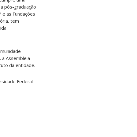
e a pós-graduação
P e as Fundações
ória, tem
ida
comunidade
, a Assembleia
tuto da entidade.
ersidade Federal