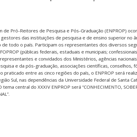
um de Pró-Reitores de Pesquisa e Pós-Graduação (ENPROP) ocor
 gestores das instituições de pesquisa e de ensino superior no 
 de todo o país. Participam os representantes dos diversos se
o FOPROP (públicas federais, estaduais e municipais; confessionai
 representantes e convidados dos Ministérios, agências nacionai
squisa e da pós-graduação, associações científicas, conselhos, f
o praticado entre as cinco regiões do país, o ENPROP será reali
egião Sul, nas dependências da Universidade Federal de Santa Cat
C). O tema central do XXXIV ENPROP será “CONHECIMENTO, SOBE
AL”.