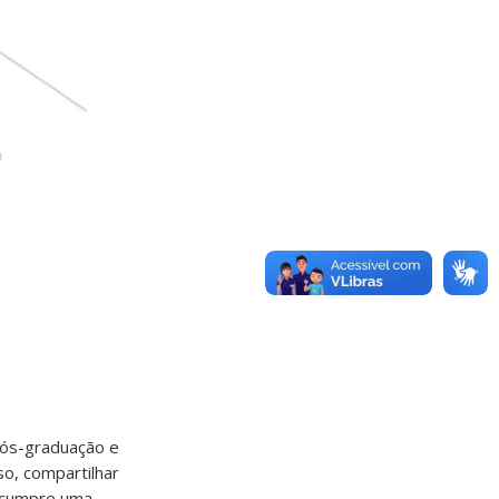
 pós-graduação e
so, compartilhar
P cumpre uma