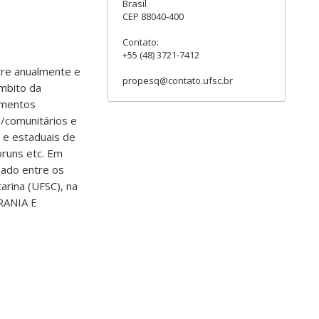
Brasil
CEP 88040-400
Contato:
+55 (48) 3721-7412
re anualmente e
propesq@contato.ufsc.br
âmbito da
gmentos
s/comunitários e
s e estaduais de
óruns etc. Em
zado entre os
arina (UFSC), na
RANIA E