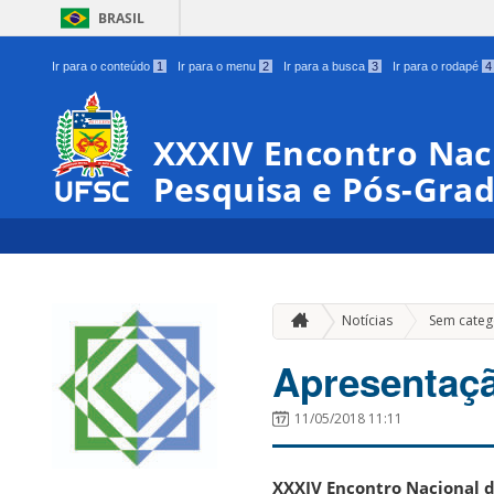
BRASIL
Ir para o conteúdo
1
Ir para o menu
2
Ir para a busca
3
Ir para o rodapé
4
XXXIV Encontro Naci
Pesquisa e Pós-Gra
Notícias
Sem categ
Apresentaç
11/05/2018 11:11
XXXIV Encontro Nacional d