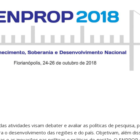
as atividades visam debater e avaliar as políticas de pesquisa,
a o desenvolvimento das regiões e do país. Objetivam, além dis
as e as inovações nas políticas e práticas de gestão. O ENPRO