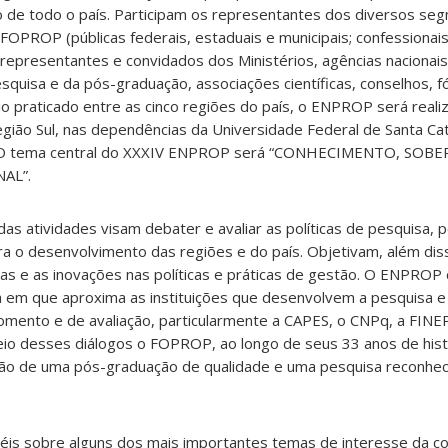
 de todo o país. Participam os representantes dos diversos se
o FOPROP (públicas federais, estaduais e municipais; confessionai
 representantes e convidados dos Ministérios, agências nacionai
squisa e da pós-graduação, associações científicas, conselhos, f
o praticado entre as cinco regiões do país, o ENPROP será reali
egião Sul, nas dependências da Universidade Federal de Santa Cat
C). O tema central do XXXIV ENPROP será “CONHECIMENTO, SOBE
AL”.
as atividades visam debater e avaliar as políticas de pesquisa,
a o desenvolvimento das regiões e do país. Objetivam, além dis
as e as inovações nas políticas e práticas de gestão. O ENPRO
a em que aproxima as instituições que desenvolvem a pesquisa 
fomento e de avaliação, particularmente a CAPES, o CNPq, a FINE
io desses diálogos o FOPROP, ao longo de seus 33 anos de hist
ação de uma pós-graduação de qualidade e uma pesquisa reconhec
éis sobre alguns dos mais importantes temas de interesse da 