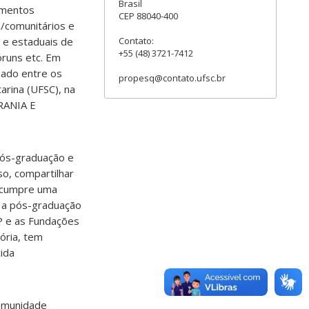
Brasil
gmentos
CEP 88040-400
s/comunitários e
Contato:
s e estaduais de
+55 (48) 3721-7412
óruns etc. Em
zado entre os
propesq@contato.ufsc.br
arina (UFSC), na
RANIA E
 pós-graduação e
so, compartilhar
P cumpre uma
e a pós-graduação
P e as Fundações
ória, tem
ida
comunidade