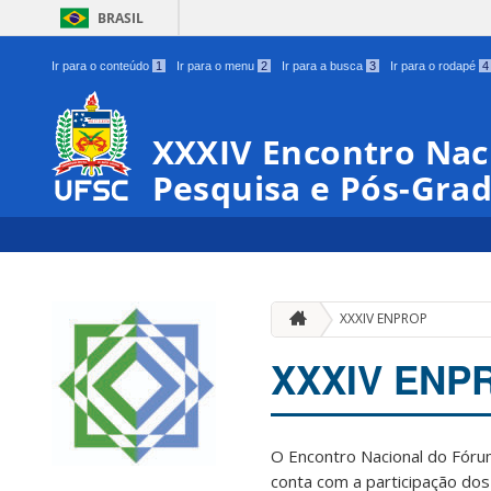
BRASIL
Ir para o conteúdo
1
Ir para o menu
2
Ir para a busca
3
Ir para o rodapé
4
XXXIV Encontro Naci
Pesquisa e Pós-Gra
XXXIV ENPROP
XXXIV ENP
O Encontro Nacional do Fór
conta com a participação dos