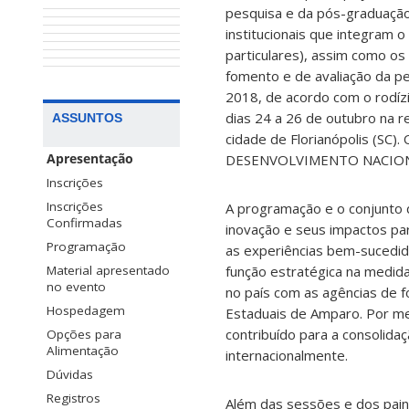
pesquisa e da pós-graduação
institucionais que integram 
particulares), assim como os
fomento e de avaliação da pe
2018, de acordo com o rodízi
dias 24 a 26 de outubro na r
ASSUNTOS
cidade de Florianópolis (S
DESENVOLVIMENTO NACION
Apresentação
Inscrições
Inscrições
A programação e o conjunto d
Confirmadas
inovação e seus impactos par
Programação
as experiências bem-sucedid
função estratégica na medid
Material apresentado
no evento
no país com as agências de 
Hospedagem
Estaduais de Amparo. Por me
contribuído para a consolid
Opções para
Alimentação
internacionalmente.
Dúvidas
Registros
Além das sessões e dos pain