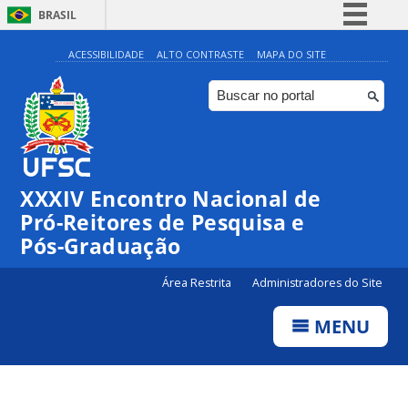
BRASIL
Simplifique!
ACESSIBILIDADE
ALTO CONTRASTE
MAPA DO SITE
Comunica BR
Participe
Acesso à informação
Legislação
XXXIV Encontro Nacional de
Canais
Pró-Reitores de Pesquisa e
Pós-Graduação
Área Restrita
Administradores do Site
MENU